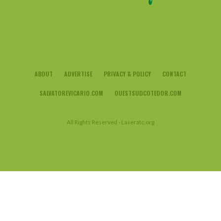
ABOUT
ADVERTISE
PRIVACY & POLICY
CONTACT
SALVATOREVICARIO.COM
OUESTSUDCOTEDOR.COM
All Rights Reserved - Laseratc.org