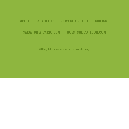
ABOUT
ADVERTISE
PRIVACY & POLICY
CONTACT
SALVATOREVICARIO.COM
OUESTSUDCOTEDOR.COM
All Rights Reserved - Laseratc.org