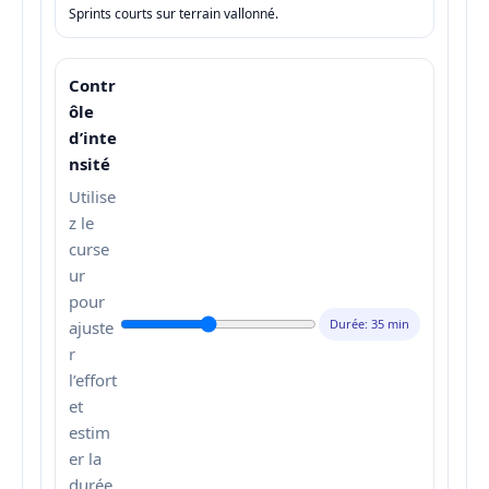
Sprints courts sur terrain vallonné.
Contr
ôle
d’inte
nsité
Utilise
z le
curse
ur
pour
Durée: 35 min
ajuste
r
l’effort
et
estim
er la
durée