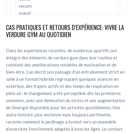
recom
mand
ée.
CAS PRATIQUES ET RETOURS D’EXPÉRIENCE: VIVRE LA
VERDURE GYM AU QUOTIDIEN
Échauffement d’au moins 5–10 minutes avant
chaque séance.
Dans les expériences récentes, de nombreux sportifs ont
intégré des éléments de verdure gym dans leur routine et
Hydratation régulière et protection solaire.
constaté des améliorations notables de motivation et de
bien-être. L’un décrit son passage d’un entraînement strict en
salle à un format hybride regroupant quelques séances en
Chaussures adaptées et surface adaptée.
extérieur, des trajets actifs et des temps de respiration en
plein air: le changement a été perceptible dès les premières
Écoute du corps et repos en cas de douleur.
semaines, avec une diminution du stress et une augmentation
de l’énergie disponible pour les activités quotidiennes. Une
Éléments de sécurité: terrain dégagé et
autre histoire, plus ancienne mais toujours pertinente,
progression adaptée.
raconte comment le jardinage a évolué vers un ensemble
d’exercices fonctionnels adaptés à tous les âges. Le contact