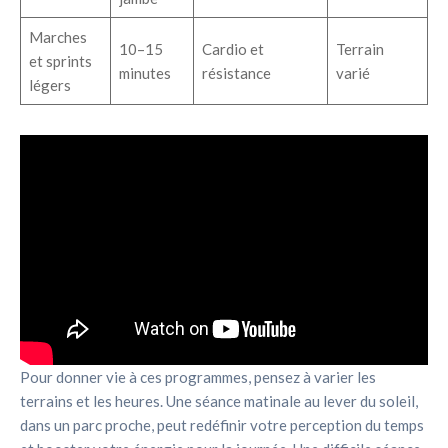
Marches
10–15
Cardio et
Terrain
et sprints
minutes
résistance
varié
légers
Pour donner vie à ces programmes, pensez à varier les
terrains et les heures. Une séance matinale au lever du soleil,
dans un parc proche, peut redéfinir votre perception du temps