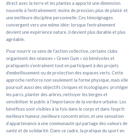
direct avec la terre et les plantes a apporté une dimension
Programmes
nouvelle à l’entraînement: moins de pression, plus de plaisir et
Durée par séance : 30–45 min • Programme A — Initiation
nature
une meilleure discipline personnelle. Ces témoignages
convergent vers une même idée: lorsque l’entraînement
devient une expérience nature, il devient plus durable et plus
PROGRAMME A
PROGRAMME B
PROGRAMME C
agréable.
Pour nourrir ce sens de l’action collective, certains clubs
Jour 1
Jour 2
organisent des séances « Green Gym » où bénévoles et
Lun: 20 min cardio + 10
Mar: 30 min marche
pratiquants s’entraînent tout en participant à des projets
min renforcement
active + étirements
d’embellissement ou de protection des espaces verts. Cette
approche renforce non seulement la forme physique, mais elle
Jour 3
Jour 4
poursuit aussi des objectifs civiques et écologiques: protéger
Jeu: Repos léger ou
Ven: Circuit court 25 min
les parcs, planter des arbres, nettoyer les berges et
balade
+ abdominaux
sensibiliser le public à l’importance de la verdure urbaine. Les
bénéfices sont visibles à la fois dans le corps et dans l’esprit:
Jour 5
meilleure humeur, meilleure concentration, et une sensation
d’appartenance à une communauté qui partage des valeurs de
Sam: Randonnée légère
30–40 min
santé et de solidarité. Dans ce cadre, la pratique du sport en