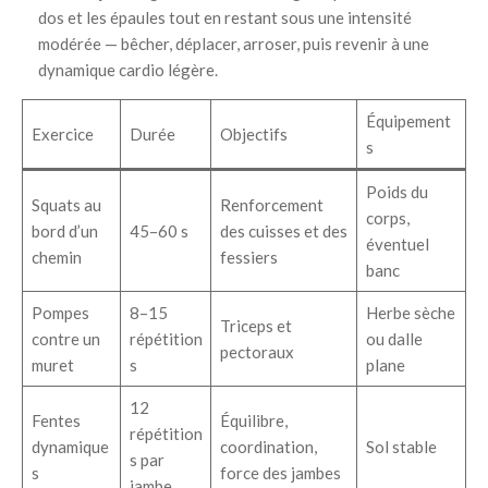
dos et les épaules tout en restant sous une intensité
modérée — bêcher, déplacer, arroser, puis revenir à une
dynamique cardio légère.
Équipement
Exercice
Durée
Objectifs
s
Poids du
Squats au
Renforcement
corps,
bord d’un
45–60 s
des cuisses et des
éventuel
chemin
fessiers
banc
Pompes
8–15
Herbe sèche
Triceps et
contre un
répétition
ou dalle
pectoraux
muret
s
plane
12
Fentes
Équilibre,
répétition
dynamique
coordination,
Sol stable
s par
s
force des jambes
jambe