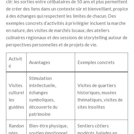
clé: les sorties entre célibataires de 50 ans et plus permettent
de créer des liens dans un contexte sûr et bienveillant, propice
à des échanges qui respectent les limites de chacun. Des
exemples concrets d’activités à privilégier incluent la marche
en nature, des visites de marchés locaux, des ateliers
culinaires régionaux et des sessions de storytelling autour de
perspectives personnelles et de projets de vie.
Activit
Avantages
Exemples concrets
é
Stimulation
Visites
intellectuelle,
Visites de quartiers
culturel
échanges
historiques, musées
les
symboliques,
thématiques, visites de
guidées
découverte du
sites insolites
patrimoine
Randon
Bien-être physique,
Sentiers côtiers
nées
soutien émotionnel,
modérés, balades en