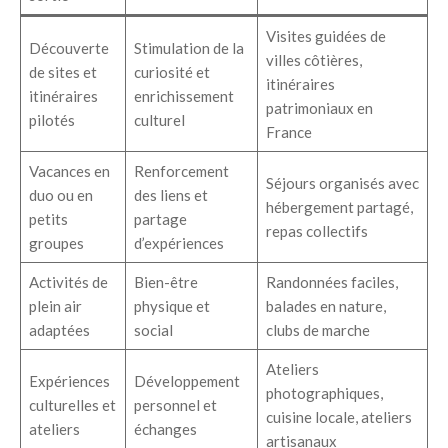
Visites guidées de
Découverte
Stimulation de la
villes côtières,
de sites et
curiosité et
itinéraires
itinéraires
enrichissement
patrimoniaux en
pilotés
culturel
France
Vacances en
Renforcement
Séjours organisés avec
duo ou en
des liens et
hébergement partagé,
petits
partage
repas collectifs
groupes
d’expériences
Activités de
Bien-être
Randonnées faciles,
plein air
physique et
balades en nature,
adaptées
social
clubs de marche
Ateliers
Expériences
Développement
photographiques,
culturelles et
personnel et
cuisine locale, ateliers
ateliers
échanges
artisanaux